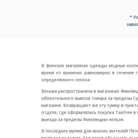
* Р
зави
В финских магазинах одежды модные колле
время от времени, равномерно в течение 
определённого сезона.
Весьма распространена в магазинах Финлянд
обязательного вывоза товара за пределы С
магазине. Возвращают же эту сумму в пункт
отделе, где оформлялась покупка TaxFree в
выезда за пределы Финляндии нельзя.
В последнее время для многих жителей Пете
привычным делом. Это легко объяснить высо