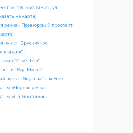
ст. м. “пл. Восстания”, ул.
казать на карте
)
ная речка», Приморский проспект
 карте
)
 пункт “Брусничное”
апландия” .
азин “Disa’s Fish”
idl” и “Raja Market”
 пункт “Nuijamaa” Tax Free
т. м. «Черная речка»
. м. «Пл. Восстания»,