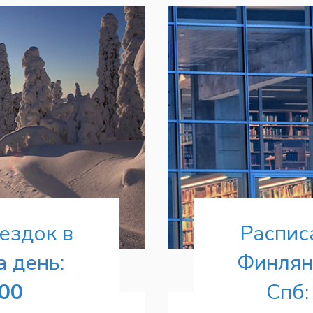
ездок в
Распис
 день:
Финлян
:00
Спб