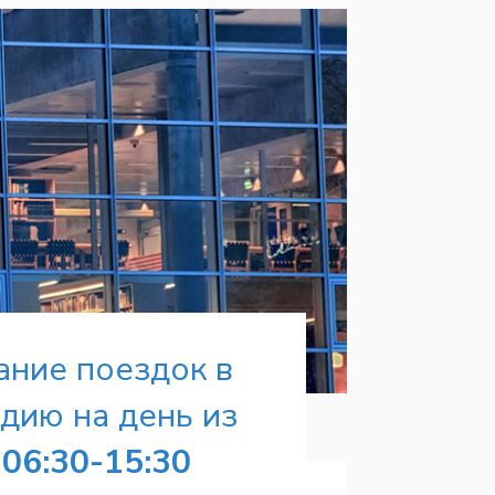
ание поездок в
дию на день из
:
06:30-15:30