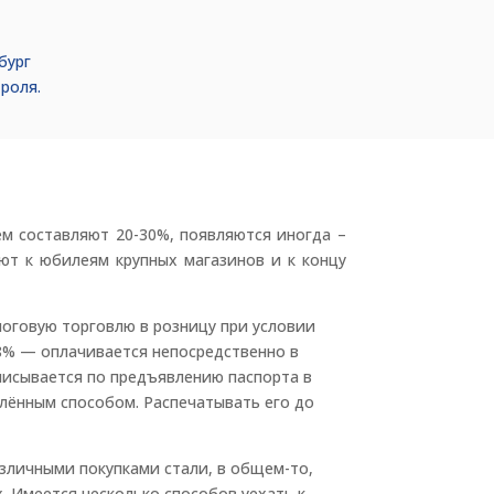
бург
роля.
м составляют 20-30%, появляются иногда –
ют к юбилеям крупных магазинов и к концу
логовую торговлю в розницу при условии
18% — оплачивается непосредственно в
ыписывается по предъявлению паспорта в
елённым способом. Распечатывать его до
азличными покупками стали, в общем-то,
. Имеется несколько способов уехать к