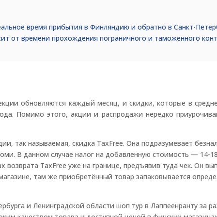
еальное время прибытия в Финляндию и обратно в Санкт-Петер
сит от времени прохождения пограничного и таможенного конт
кции обновляются каждый месяц, и скидки, которые в средне
года. Помимо этого, акции и распродажи нередко приурочива
ии, так называемая, скидка TaxFree. Она подразумевает безна
уоми. В данном случае налог на добавленную стоимость — 14-
ах возврата TaxFree уже на границе, предъявив туда чек. Он в
 магазине, там же приобретённый товар запаковывается опред
рбурга и Ленинградской области шоп тур в Лаппеенранту за р
ким качеством товара и доступной ценой в финских магазинах