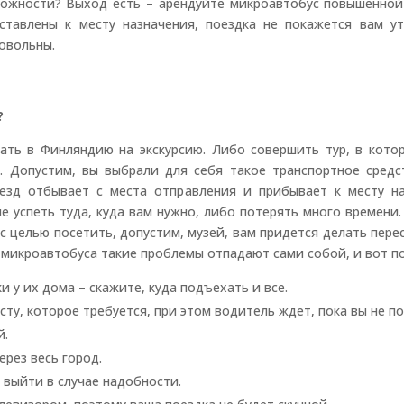
можности? Выход есть – арендуйте микроавтобус повышенной
ставлены к месту назначения, поездка не покажется вам у
довольны.
?
хать в Финляндию на экскурсию. Либо совершить тур, в кот
. Допустим, вы выбрали для себя такое транспортное средс
оезд отбывает с места отправления и прибывает к месту на
е успеть туда, куда вам нужно, либо потерять много времени.
с целью посетить, допустим, музей, вам придется делать перес
е микроавтобуса такие проблемы отпадают сами собой, и вот п
 у их дома – скажите, куда подъехать и все.
ту, которое требуется, при этом водитель ждет, пока вы не 
й.
рез весь город.
 выйти в случае надобности.