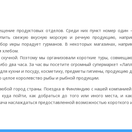
ещение продуктовых отделов. Среди них пункт номер один –
пить свежую вкусную морскую и речную продукцию, наприме
ор икры порадует гурманов. В некоторых магазинах, напри
м хлебом.
 скучной. Поэтому мы организовали короткие туры, совмеща
ибо два часа. За час вы посетите огромный супермаркет «Лап
ля кухни и посуду, косметику, предметы гигиены, продукцию 
Это целое королевство рыбы и рыбной продукции.
 город страны. Поездка в Финляндию с нашей компанией уд
, куда пойти, как добраться до того или иного места, и ка
дача наслаждаться предоставленной возможностью короткого и