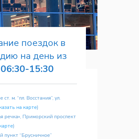
ание поездок в
дию на день из
:
06:30-15:30
ст. м. “пл. Восстания”, ул.
казать на карте
)
ная речка», Приморский проспект
 карте
)
 пункт “Брусничное”