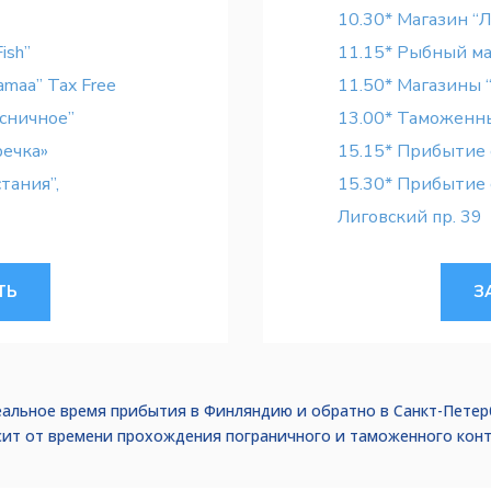
10.30* Магазин “Л
ish”
11.15* Рыбный маг
maa” Tax Free
11.50* Магазины “L
сничное”
13.00* Таможенный
речка»
15.15* Прибытие с
стания”,
15.30* Прибытие ст
Лиговский пр. 39
ТЬ
З
еальное время прибытия в Финляндию и обратно в Санкт-Петер
сит от времени прохождения пограничного и таможенного конт