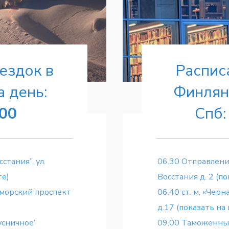
ездок в
Распис
 день:
Финлян
:00
Спб
стания”, ул.
06.30 Отправление 
те
)
Восстания д. 2 (
по
риморский проспект
06.40 ст. м. «Чер
д.17 (
показать на
усничное”
09.00 Таможенный