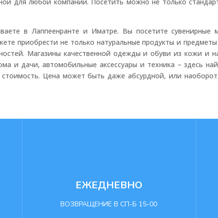
пной для любой компании. Посетить можно не только стандарт
аете в Лаппеенранте и Иматре. Вы посетите сувенирные м
ете приобрести не только натуральные продукты и предметы 
остей. Магазины качественной одежды и обуви из кожи и н
ма и дачи, автомобильные аксессуары и техника – здесь най
о стоимость. Цена может быть даже абсурдной, или наоборот
ЕЖЕДНЕВНО
ВОЗВРАЩЕНИЕ В СП-Б 15-00