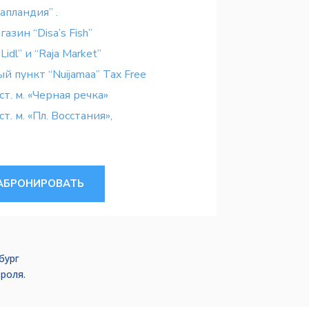
апландия” .
азин “Disa’s Fish”
idl” и “Raja Market”
 пункт “Nuijamaa” Tax Free
т. м. «Черная речка»
. м. «Пл. Восстания»,
АБРОНИРОВАТЬ
бург
роля.